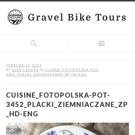
FEBRUAR 12, 2021
AT
1280 × 854 PX
IN
CUISINE_FOTOPOLSKA-POT-
3452_PLACKI_ZIEMNIACZANE_ZP_HD-ENG
CUISINE_FOTOPOLSKA-POT-
3452_PLACKI_ZIEMNIACZANE_ZP
_HD-ENG